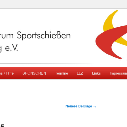
emberg
ngszentrum Sportschießen
mberg e.V.
s / Hilfe
SPONSOREN
Termine
LLZ
Links
Impressu
Neuere Beiträge
→
25