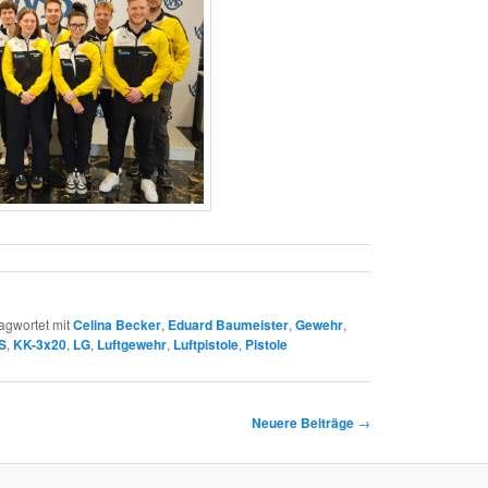
agwortet mit
Celina Becker
,
Eduard Baumeister
,
Gewehr
,
S
,
KK-3x20
,
LG
,
Luftgewehr
,
Luftpistole
,
Pistole
Neuere Beiträge
→