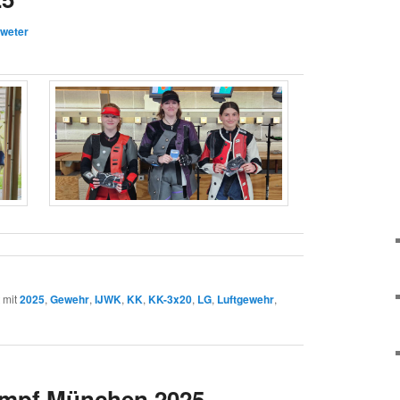
hweter
 mit
2025
,
Gewehr
,
IJWK
,
KK
,
KK-3x20
,
LG
,
Luftgewehr
,
ampf München 2025