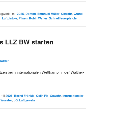
agwortet mit
2025
,
Damen
,
Emanuel Müller
,
Gewehr
,
Grand
r
,
Luftpistole
,
Pilsen
,
Robin Walter
,
Schnellfeuerpistole
s LLZ BW starten
hweter
zen beim internationalen Wettkampf in der Walther-
 mit
2025
,
Bernd Fränkle
,
Colin Fix
,
Gewehr
,
Internationaler
 Wurster
,
LG
,
Luftgewehr