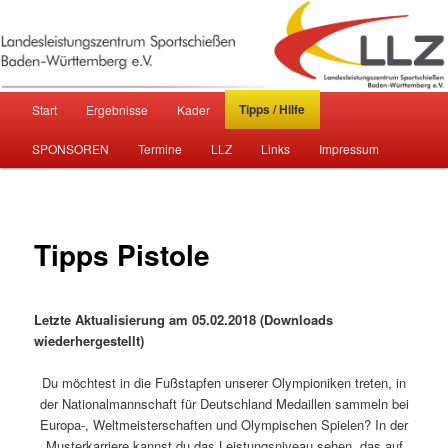
Sportschießen in Baden-Württemberg
Landesleistungszentrum
Hauptmenü
Tipps / Hilfe
Start
Ergebnisse
Kader
Zum primären Inhalt springen
Zum sekundären Inhalt springen
Sportschießen Baden-Württemberg
SPONSOREN
Termine
LLZ
Links
Impressum
e.V.
Tipps Pistole
Letzte Aktualisierung am 05.02.2018 (Downloads
wiederhergestellt)
Du möchtest in die Fußstapfen unserer Olympioniken treten, in
der Nationalmannschaft für Deutschland Medaillen sammeln bei
Europa-, Weltmeisterschaften und Olympischen Spielen? In der
Musterkarriere kannst du das Leistungsniveau sehen, das auf