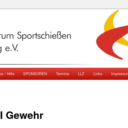
emberg
ngszentrum Sportschießen
mberg e.V.
ps / Hilfe
SPONSOREN
Termine
LLZ
Links
Impressu
II Gewehr