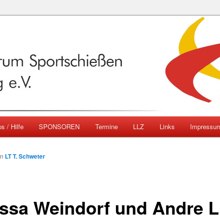
emberg
ngszentrum Sportschießen
mberg e.V.
s / Hilfe
SPONSOREN
Termine
LLZ
Links
Impressu
on
LT T. Schweter
issa Weindorf und Andre L