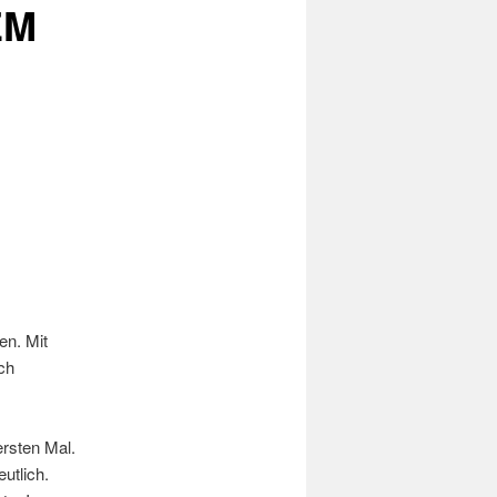
EM
en. Mit
ch
ersten Mal.
utlich.