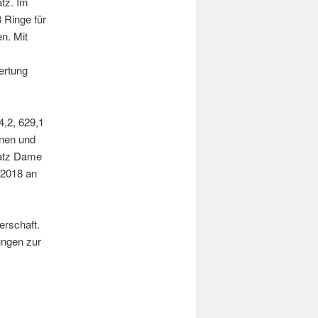
tz. Im
 Ringe für
en. Mit
ertung
4,2, 629,1
nnen und
satz Dame
.2018 an
erschaft.
ungen zur