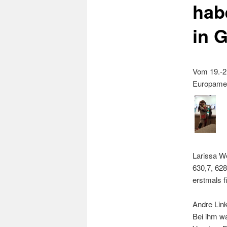
hab
in G
Vom 19.-21
Europameis
Larissa W
630,7, 628
erstmals f
Andre Link
Bei ihm wa