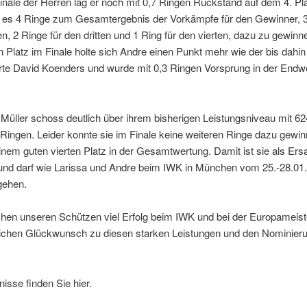
nale der Herren lag er noch mit 0,7 Ringen Rückstand auf dem 4. Pla
b es 4 Ringe zum Gesamtergebnis der Vorkämpfe für den Gewinner, 3
n, 2 Ringe für den dritten und 1 Ring für den vierten, dazu zu gewinn
n Platz im Finale holte sich Andre einen Punkt mehr wie der bis dahin
ierte David Koenders und wurde mit 0,3 Ringen Vorsprung in der Endw
Müller schoss deutlich über ihrem bisherigen Leistungsniveau mit 62
Ringen. Leider konnte sie im Finale keine weiteren Ringe dazu gewi
einem guten vierten Platz in der Gesamtwertung. Damit ist sie als Er
 und darf wie Larissa und Andre beim IWK in München vom 25.-28.01
gehen.
hen unseren Schützen viel Erfolg beim IWK und bei der Europameist
ichen Glückwunsch zu diesen starken Leistungen und den Nominier
nisse finden Sie hier.