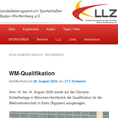
Sportschießen in Baden-Württemberg
Landesleistungszentrum
Hauptmenü
Start
Ergebnisse
Kader
Tipps / Hilfe
Zum primären Inhalt springen
Zum sekundären Inhalt springen
Sportschießen Baden-Württemberg
SPONSOREN
Termine
LLZ
Links
Impressum
e.V.
SCHLAGWORT-ARCHIV:
HOCHBRÜCK
WM-Qualifikation
Veröffentlicht am
20. August 2025
von
LT T. Schweter
Vom 16. bis 19. August 2025 wurde auf der Olympia-
Schießanlage in München-Hochbrück die Qualifikation für die
Weltmeisterschaft in Kairo (Ägypten) ausgetragen.