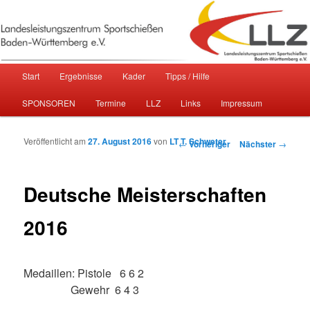
Sportschießen in Baden-Württemberg
Landesleistungszentrum
Hauptmenü
Start
Ergebnisse
Kader
Tipps / Hilfe
Zum primären Inhalt springen
Zum sekundären Inhalt springen
Sportschießen Baden-Württemberg
SPONSOREN
Termine
LLZ
Links
Impressum
e.V.
Veröffentlicht am
27. August 2016
von
LT T. Schweter
Beitragsnavigation
←
Vorheriger
Nächster
→
Deutsche Meisterschaften
2016
Medaillen: Pistole 6 6 2
Gewehr 6 4 3