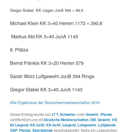
Gregor Stabel KK Liegen JunA 594 + 99,9
Michael Klein KK 3×40 Herren 1172 + 390,8
Markus Abt KK 3×40 JunA 1145
8. Plätze
Bernd Fränkle KK 3×20 Herren 579
Sarah Würz Luftgewehr JunB 394 Ringe
Gregor Stabel KK 3×40 JunA 1143
Alle Ergebnisse der Deutschenmeisterschaften 2016
Dieser Eintrag wurde von
LT T. Schweter
unter
Gewehr
,
Pistole
veröffentlicht und mit
Deutsche Meisterschaften
,
DM
,
Gewehr
,
KK
60 Liegend
,
KK-3x20
,
KK-3x40
,
Liegend
,
Luftgewehr
,
Luftpistole
,
OSP
,
Pistole
,
Sportpistole
verschlagwortet. Setze ein Lesezeichen