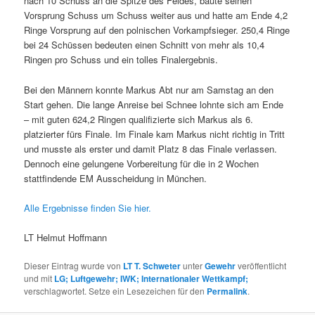
nach 10 Schuss an die Spitze des Feldes, baute seinen
Vorsprung Schuss um Schuss weiter aus und hatte am Ende 4,2
Ringe Vorsprung auf den polnischen Vorkampfsieger. 250,4 Ringe
bei 24 Schüssen bedeuten einen Schnitt von mehr als 10,4
Ringen pro Schuss und ein tolles Finalergebnis.
Bei den Männern konnte Markus Abt nur am Samstag an den
Start gehen. Die lange Anreise bei Schnee lohnte sich am Ende
– mit guten 624,2 Ringen qualifizierte sich Markus als 6.
platzierter fürs Finale. Im Finale kam Markus nicht richtig in Tritt
und musste als erster und damit Platz 8 das Finale verlassen.
Dennoch eine gelungene Vorbereitung für die in 2 Wochen
stattfindende EM Ausscheidung in München.
Alle Ergebnisse finden Sie hier.
LT Helmut Hoffmann
Dieser Eintrag wurde von
LT T. Schweter
unter
Gewehr
veröffentlicht
und mit
LG; Luftgewehr; IWK; Internationaler Wettkampf;
verschlagwortet. Setze ein Lesezeichen für den
Permalink
.