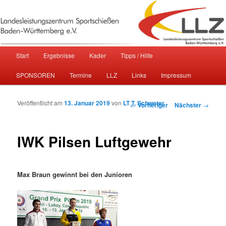
Sportschießen in Baden-Württemberg
Landesleistungszentrum
Hauptmenü
Start
Ergebnisse
Kader
Tipps / Hilfe
Zum primären Inhalt springen
Zum sekundären Inhalt springen
Sportschießen Baden-Württemberg
SPONSOREN
Termine
LLZ
Links
Impressum
e.V.
Veröffentlicht am
13. Januar 2019
von
LT T. Schweter
Beitragsnavigation
←
Vorheriger
Nächster
→
IWK Pilsen Luftgewehr
Max Braun gewinnt bei den Junioren