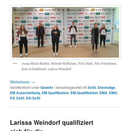
Anna-Marie Beutler, Helmut Hoffmann, Nele Stark, Nils Friedmann,
Kim Schladebach, Larissa Weindorf
Weiterlesen
→
Veröffentlicht unter
Gewehr
|
Verschlagwortet mit
3x40
,
Ehemalige
,
EM Ausscheidung
,
EM Qualifikation
,
EM-Qualifikation
,
EMA
,
EMQ
,
KK 3x40
,
KK-3x40
Larissa Weindorf qualifiziert