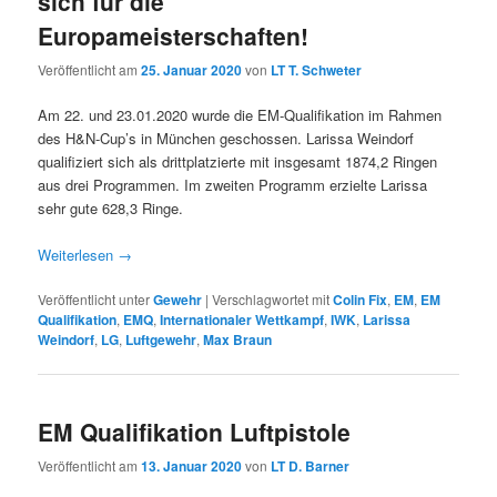
sich für die
Europameisterschaften!
Veröffentlicht am
25. Januar 2020
von
LT T. Schweter
Am 22. und 23.01.2020 wurde die EM-Qualifikation im Rahmen
des H&N-Cup’s in München geschossen. Larissa Weindorf
qualifiziert sich als drittplatzierte mit insgesamt 1874,2 Ringen
aus drei Programmen. Im zweiten Programm erzielte Larissa
sehr gute 628,3 Ringe.
Weiterlesen
→
Veröffentlicht unter
Gewehr
|
Verschlagwortet mit
Colin Fix
,
EM
,
EM
Qualifikation
,
EMQ
,
Internationaler Wettkampf
,
IWK
,
Larissa
Weindorf
,
LG
,
Luftgewehr
,
Max Braun
EM Qualifikation Luftpistole
Veröffentlicht am
13. Januar 2020
von
LT D. Barner