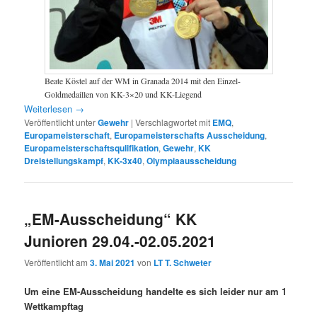
Beate Köstel auf der WM in Granada 2014 mit den Einzel-
Goldmedaillen von KK-3×20 und KK-Liegend
Weiterlesen
→
Veröffentlicht unter
Gewehr
|
Verschlagwortet mit
EMQ
,
Europameisterschaft
,
Europameisterschafts Ausscheidung
,
Europameisterschaftsqulifikation
,
Gewehr
,
KK
Dreistellungskampf
,
KK-3x40
,
Olympiaausscheidung
„EM-Ausscheidung“ KK
Junioren 29.04.-02.05.2021
Veröffentlicht am
3. Mai 2021
von
LT T. Schweter
Um eine EM-Ausscheidung handelte es sich leider nur am 1
Wettkampftag