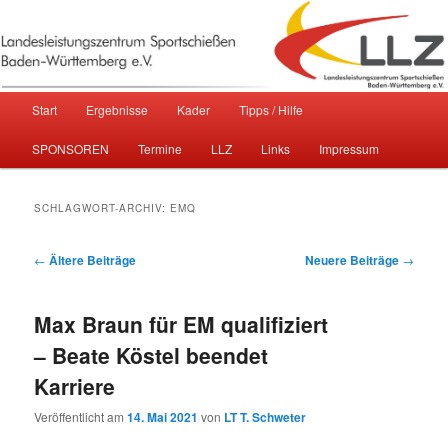
Sportschießen in Baden-Württemberg
Landesleistungszentrum
Hauptmenü
Start
Ergebnisse
Kader
Tipps / Hilfe
Zum primären Inhalt springen
Zum sekundären Inhalt springen
Sportschießen Baden-Württemberg
SPONSOREN
Termine
LLZ
Links
Impressum
e.V.
SCHLAGWORT-ARCHIV:
EMQ
Beitragsnavigation
←
Ältere Beiträge
Neuere Beiträge
→
Max Braun für EM qualifiziert
– Beate Köstel beendet
Karriere
Veröffentlicht am
14. Mai 2021
von
LT T. Schweter