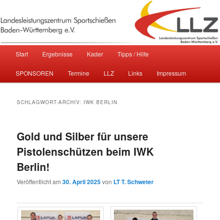
Sportschießen in Baden-Württemberg
Landesleistungszentrum
Hauptmenü
Start
Ergebnisse
Kader
Tipps / Hilfe
Zum primären Inhalt springen
Zum sekundären Inhalt springen
Sportschießen Baden-Württemberg
SPONSOREN
Termine
LLZ
Links
Impressum
e.V.
SCHLAGWORT-ARCHIV:
IWK BERLIN
Gold und Silber für unsere
Pistolenschützen beim IWK
Berlin!
Veröffentlicht am
30. April 2025
von
LT T. Schweter