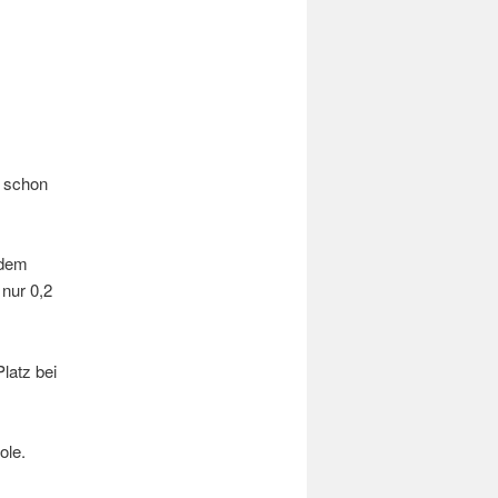
r schon
 dem
 nur 0,2
latz bei
ole.