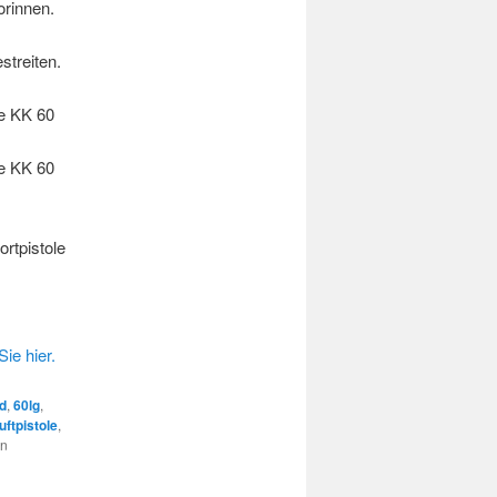
orinnen.
treiten.
e KK 60
e KK 60
ortpistole
ie hier.
nd
,
60lg
,
uftpistole
,
en