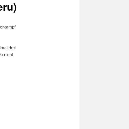
eru)
Vorkampf
imal drei
6) nicht