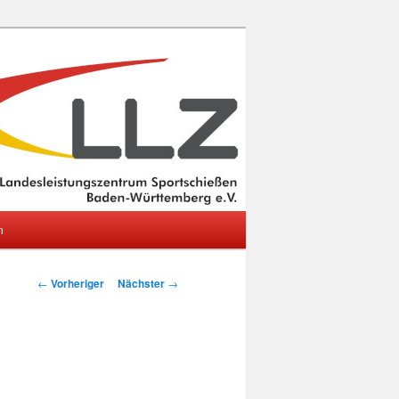
m
Beitragsnavigation
←
Vorheriger
Nächster
→