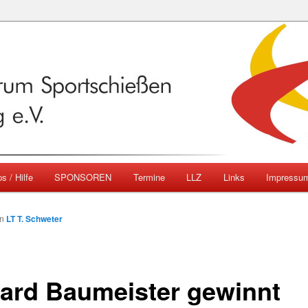
emberg
ngszentrum Sportschießen
mberg e.V.
s / Hilfe
SPONSOREN
Termine
LLZ
Links
Impressu
on
LT T. Schweter
ard Baumeister gewinnt