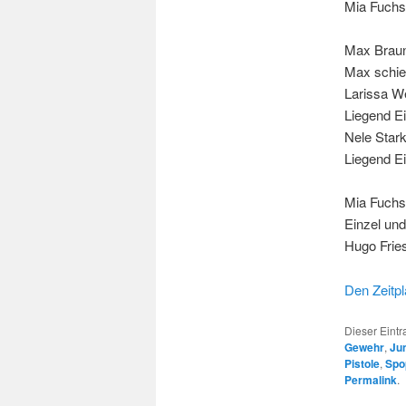
Mia Fuchs 
Max Braun
Max schie
Larissa W
Liegend Ei
Nele Star
Liegend Ei
Mia Fuchs 
Einzel un
Hugo Fries
Den Zeitpl
Dieser Eint
Gewehr
,
Ju
Pistole
,
Spo
Permalink
.