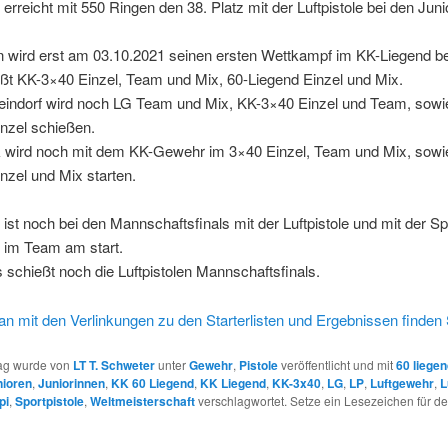
erreicht mit 550 Ringen den 38. Platz mit der Luftpistole bei den Juni
 wird erst am 03.10.2021 seinen ersten Wettkampf im KK-Liegend bes
ßt KK-3×40 Einzel, Team und Mix, 60-Liegend Einzel und Mix.
eindorf wird noch LG Team und Mix, KK-3×40 Einzel und Team, sowi
nzel schießen.
k wird noch mit dem KK-Gewehr im 3×40 Einzel, Team und Mix, sowi
nzel und Mix starten.
ist noch bei den Mannschaftsfinals mit der Luftpistole und mit der Sp
d im Team am start.
 schießt noch die Luftpistolen Mannschaftsfinals.
an mit den Verlinkungen zu den Starterlisten und Ergebnissen finden S
rag wurde von
LT T. Schweter
unter
Gewehr
,
Pistole
veröffentlicht und mit
60 liege
nioren
,
Juniorinnen
,
KK 60 Liegend
,
KK Liegend
,
KK-3x40
,
LG
,
LP
,
Luftgewehr
,
L
pi
,
Sportpistole
,
Weltmeisterschaft
verschlagwortet. Setze ein Lesezeichen für d