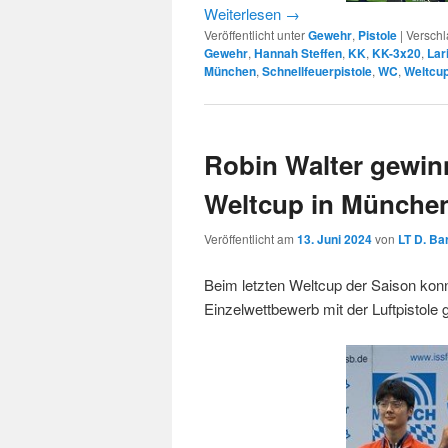
Weiterlesen
→
Veröffentlicht unter
Gewehr
,
Pistole
|
Verschl
Gewehr
,
Hannah Steffen
,
KK
,
KK-3x20
,
Lar
München
,
Schnellfeuerpistole
,
WC
,
Weltcu
Robin Walter gewin
Weltcup in Münche
Veröffentlicht am
13. Juni 2024
von
LT D. Ba
Beim letzten Weltcup der Saison kon
Einzelwettbewerb mit der Luftpistole