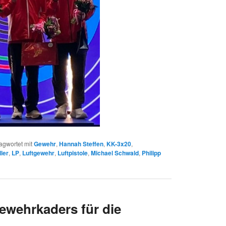
agwortet mit
Gewehr
,
Hannah Steffen
,
KK-3x20
,
ller
,
LP
,
Luftgewehr
,
Luftpistole
,
Michael Schwald
,
Philipp
wehrkaders für die