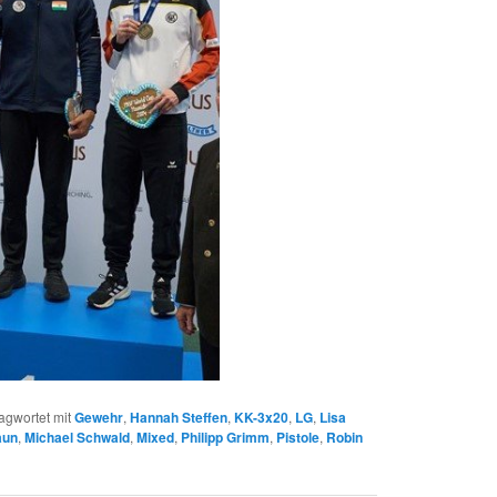
agwortet mit
Gewehr
,
Hannah Steffen
,
KK-3x20
,
LG
,
Lisa
aun
,
Michael Schwald
,
Mixed
,
Philipp Grimm
,
Pistole
,
Robin