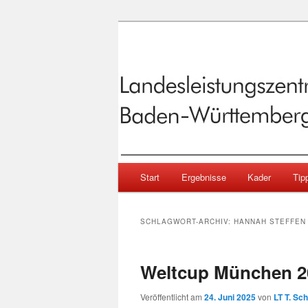
Sportschießen in Baden-Württ
Landesleistu
Baden-Württe
Hauptmenü
Start
Ergebnisse
Kader
Tipp
Zum primären Inhalt springen
Zum sekundären Inhalt springen
SCHLAGWORT-ARCHIV:
HANNAH STEFFEN
Weltcup München 2
Veröffentlicht am
24. Juni 2025
von
LT T. Sc