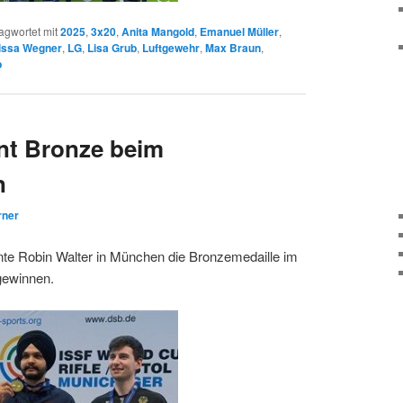
agwortet mit
2025
,
3x20
,
Anita Mangold
,
Emanuel Müller
,
issa Wegner
,
LG
,
Lisa Grub
,
Luftgewehr
,
Max Braun
,
p
nt Bronze beim
n
rner
nte Robin Walter in München die Bronzemedaille im
 gewinnen.