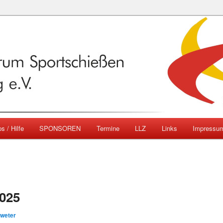
emberg
ngszentrum Sportschießen
mberg e.V.
s / Hilfe
SPONSOREN
Termine
LLZ
Links
Impressu
025
hweter