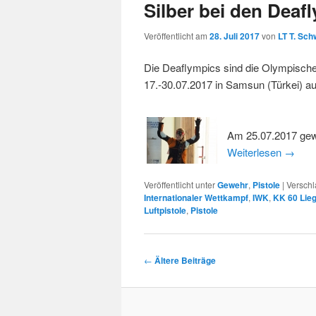
Silber bei den Deaf
Veröffentlicht am
28. Juli 2017
von
LT T. Sch
Die Deaflympics sind die Olympisch
17.-30.07.2017 in Samsun (Türkei) a
Am 25.07.2017 gewi
Weiterlesen
→
Veröffentlicht unter
Gewehr
,
Pistole
|
Verschl
Internationaler Wettkampf
,
IWK
,
KK 60 Lie
Luftpistole
,
Pistole
Beitragsnavigation
←
Ältere Beiträge