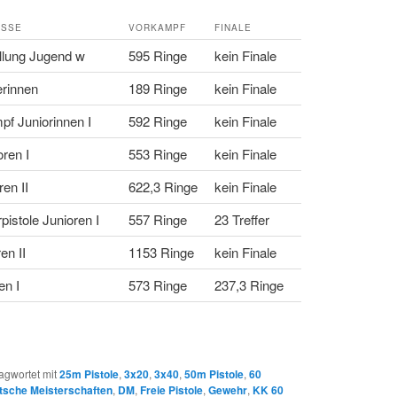
ASSE
VORKAMPF
FINALE
llung Jugend w
595 Ringe
kein Finale
erinnen
189 Ringe
kein Finale
f Juniorinnen I
592 Ringe
kein Finale
oren I
553 Ringe
kein Finale
en II
622,3 Ringe
kein Finale
istole Junioren I
557 Ringe
23 Treffer
en II
1153 Ringe
kein Finale
en I
573 Ringe
237,3 Ringe
agwortet mit
25m Pistole
,
3x20
,
3x40
,
50m Pistole
,
60
tsche Meisterschaften
,
DM
,
Freie Pistole
,
Gewehr
,
KK 60