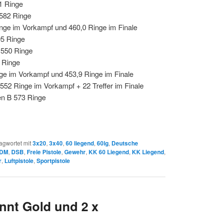
1 Ringe
 582 Ringe
ge im Vorkampf und 460,0 Ringe im Finale
95 Ringe
B 550 Ringe
 Ringe
ge im Vorkampf und 453,9 Ringe im Finale
 552 Ringe im Vorkampf + 22 Treffer im Finale
en B 573 Ringe
agwortet mit
3x20
,
3x40
,
60 liegend
,
60lg
,
Deutsche
DM
,
DSB
,
Freie Pistole
,
Gewehr
,
KK 60 Liegend
,
KK Liegend
,
r
,
Luftpistole
,
Sportpistole
nnt Gold und 2 x