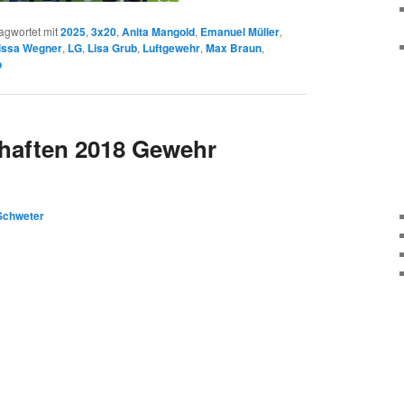
agwortet mit
2025
,
3x20
,
Anita Mangold
,
Emanuel Müller
,
issa Wegner
,
LG
,
Lisa Grub
,
Luftgewehr
,
Max Braun
,
p
haften 2018 Gewehr
 Schweter