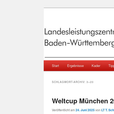
Sportschießen in Baden-Württ
Landesleistu
Baden-Württe
Hauptmenü
Start
Ergebnisse
Kader
Tipp
Zum primären Inhalt springen
Zum sekundären Inhalt springen
SCHLAGWORT-ARCHIV:
3×20
Weltcup München 2
Veröffentlicht am
24. Juni 2025
von
LT T. Sc