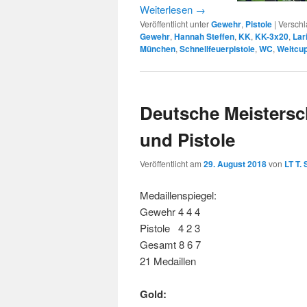
Weiterlesen
→
Veröffentlicht unter
Gewehr
,
Pistole
|
Verschl
Gewehr
,
Hannah Steffen
,
KK
,
KK-3x20
,
Lar
München
,
Schnellfeuerpistole
,
WC
,
Weltcu
Deutsche Meistersc
und Pistole
Veröffentlicht am
29. August 2018
von
LT T.
Medaillenspiegel:
Gewehr 4 4 4
Pistole 4 2 3
Gesamt 8 6 7
21 Medaillen
Gold: