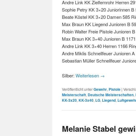
Andre Link KK Zielfernrohr Herren 29
Sophie Petry KK 3×20 Juniorinnen B
Beate Köstel KK 3×20 Damen 585 Rin
Max Braun KK Liegend Junioren B 5
Robin Walter Freie Pistole Junioren 
Max Braun KK 3×40 Junioren B 1171
Andre Link KK 3×40 Herren 1166 Rin
Andre Miklis Schnellfeuer Junioren A
Sebastian Müller Schnellfeuer Junior
Silber:
Weiterlesen
→
Veröffentlicht unter
Gewehr
,
Pistole
|
Verschl
Meisterschaft
,
Deutsche Meisterschaften
,
KK-3x20
,
KK-3x40
,
LG
,
Liegend
,
Luftgeweh
Melanie Stabel gewi