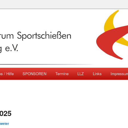
emberg
ngszentrum Sportschießen
mberg e.V.
s / Hilfe
SPONSOREN
Termine
LLZ
Links
Impressu
025
hweter