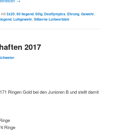
terlesen
→
 mit
3x20
,
60 liegend
,
60lg
,
Deaflympics
,
Ehrung
,
Gewehr
,
Liegend
,
Luftgewehr
,
Silberne Lorbeerblatt
haften 2017
 Schweter
71 Ringen Gold bei den Junioren B und stellt damit
 Ringe
74 Ringe