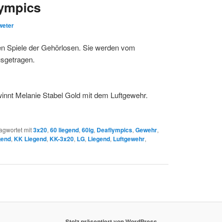
lympics
weter
en Spiele der Gehörlosen. Sie werden vom
usgetragen.
nnt Melanie Stabel Gold mit dem Luftgewehr.
agwortet mit
3x20
,
60 liegend
,
60lg
,
Deaflympics
,
Gewehr
,
gend
,
KK Liegend
,
KK-3x20
,
LG
,
Liegend
,
Luftgewehr
,
Stolz präsentiert von WordPress