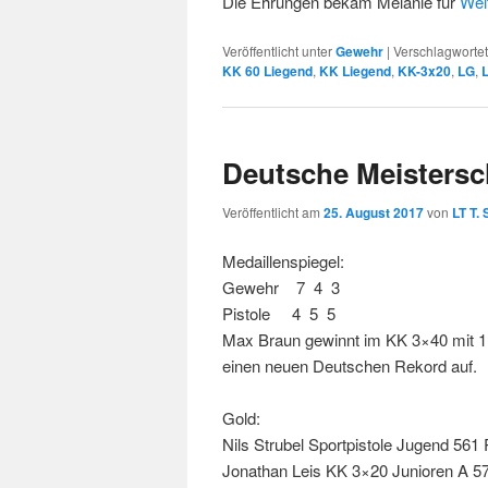
Die Ehrungen bekam Melanie für
Wei
Veröffentlicht unter
Gewehr
|
Verschlagwortet
KK 60 Liegend
,
KK Liegend
,
KK-3x20
,
LG
,
Deutsche Meistersc
Veröffentlicht am
25. August 2017
von
LT T.
Medaillenspiegel:
Gewehr 7 4 3
Pistole 4 5 5
Max Braun gewinnt im KK 3×40 mit 11
einen neuen Deutschen Rekord auf.
Gold:
Nils Strubel Sportpistole Jugend 561
Jonathan Leis KK 3×20 Junioren A 5