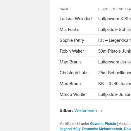
NAME
DISZIPLIN UND KL
Larissa Weindorf
Luftgewehr 3-Ste
Mia Fuchs
Luftpistole Schül
Sophie Petry
KK – Liegendkamp
Robin Walter
50m Pistole Juni
Max Braun
Luftgewehr Junior
Christoph Lutz
25m Schnellfeuerp
Max Braun
KK – 3×40 Junior
Marco Wußler
Luftpistole Junior
Silber:
Weiterlesen
→
Veröffentlicht unter
Gewehr
,
Pistole
|
Verschl
liegend
,
60lg
,
Deutsche Meisterschaft
,
Deu