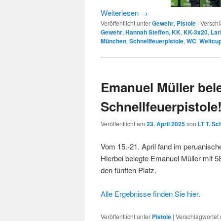
Weiterlesen
→
Veröffentlicht unter
Gewehr
,
Pistole
|
Verschl
Gewehr
,
Hannah Steffen
,
KK
,
KK-3x20
,
Lar
München
,
Schnellfeuerpistole
,
WC
,
Weltcu
Emanuel Müller bele
Schnellfeuerpistole
Veröffentlicht am
23. April 2025
von
LT T. Sc
Vom 15.-21. April fand im peruanisch
Hierbei belegte Emanuel Müller mit 5
den fünften Platz.
Alle Ergebnisse finden Sie hier.
Veröffentlicht unter
Pistole
|
Verschlagwortet 