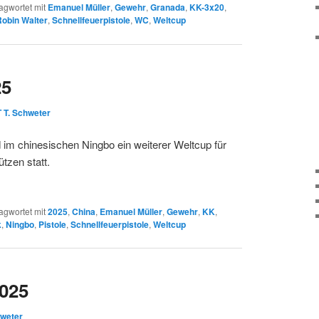
agwortet mit
Emanuel Müller
,
Gewehr
,
Granada
,
KK-3x20
,
Robin Walter
,
Schnellfeuerpistole
,
WC
,
Weltcup
25
T T. Schweter
im chinesischen Ningbo ein weiterer Weltcup für
tzen statt.
agwortet mit
2025
,
China
,
Emanuel Müller
,
Gewehr
,
KK
,
k
,
Ningbo
,
Pistole
,
Schnellfeuerpistole
,
Weltcup
025
hweter