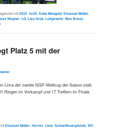
agwortet mit
2025
,
3x20
,
Anita Mangold
,
Emanuel Müller
,
issa Wegner
,
LG
,
Lisa Grub
,
Luftgewehr
,
Max Braun
,
p
gt Platz 5 mit der
!
hweter
en Lima der zweite ISSF-Weltcup der Saison statt.
81 Ringen im Vorkampf und 17 Treffern im Finale
mit
Emanuel Müller
,
Herren
,
Lima
,
Schnellfeuerpistole
,
WC
,