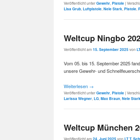
Veröffentlicht unter
Gewehr
,
Pistole
|
Verschl
Lisa Grub
,
Luftpistole
,
Nele Stark
,
Pistole
,
Weltcup Ningbo 20
Veröffentlicht am
15. September 2025
von
L
Vom 05. bis 15. September 2025 fand 
unsere Gewehr- und Schnellfeuerschü
Weiterlesen
→
Veröffentlicht unter
Gewehr
,
Pistole
|
Verschl
Larissa Wegner
,
LG
,
Max Braun
,
Nele Star
Weltcup München 2
Veröffentlicht am
24. Juni 2025
von
LT T. Sc