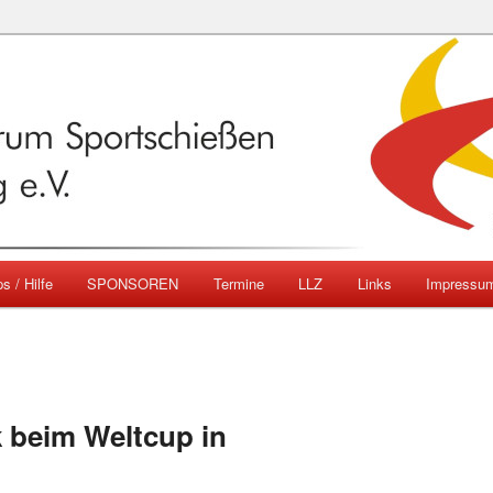
emberg
ngszentrum Sportschießen
mberg e.V.
s / Hilfe
SPONSOREN
Termine
LLZ
Links
Impressu
k beim Weltcup in