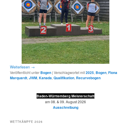
Weiterlesen
→
Veröffentlicht unter
Bogen
|
Verschlagwortet mit
2025
,
Bogen
,
Fiona
Marquardt
,
JWM
,
Kanada
,
Qualifikation
,
Recurvebogen
Baden-Württemberg Meisterschaft
am 08. & 09. August 2026
Ausschreibung
WETTKÄMPFE 2026