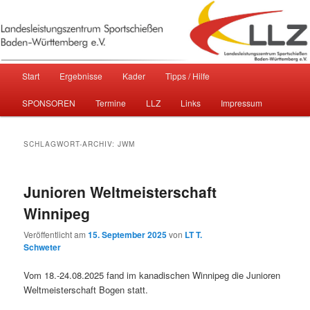
Sportschießen in Baden-Württemberg
Landesleistungszentrum
Hauptmenü
Start
Ergebnisse
Kader
Tipps / Hilfe
Zum primären Inhalt springen
Zum sekundären Inhalt springen
Sportschießen Baden-Württemberg
SPONSOREN
Termine
LLZ
Links
Impressum
e.V.
SCHLAGWORT-ARCHIV:
JWM
Junioren Weltmeisterschaft
Winnipeg
Veröffentlicht am
15. September 2025
von
LT T.
Schweter
Vom 18.-24.08.2025 fand im kanadischen Winnipeg die Junioren
Weltmeisterschaft Bogen statt.