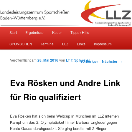
Sportschießen in Baden-Württemberg
Landesleistungszentrum
Hauptmenü
Start
Ergebnisse
Kader
Tipps / Hilfe
Zum primären Inhalt springen
Zum sekundären Inhalt springen
Sportschießen Baden-Württemberg
SPONSOREN
Termine
LLZ
Links
Impressum
e.V.
Veröffentlicht am
28. Mai 2016
von
LT T. Schweter
Beitragsnavigation
←
Vorheriger
Nächster
→
Eva Rösken und Andre Link
für Rio qualifiziert
Eva Rösken hat sich beim Weltcup in München im LLZ internen
Kampf um das 2. Olympiaticket hinter Barbara Engleder gegen
Beate Gauss durchgesetzt. Sie ging bereits mit 2 Ringen