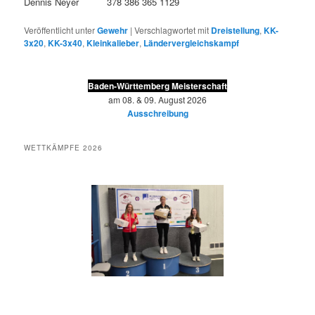
Dennis Neyer 378 386 365 1129
Veröffentlicht unter
Gewehr
|
Verschlagwortet mit
Dreistellung
,
KK-
3x20
,
KK-3x40
,
Kleinkalieber
,
Ländervergleichskampf
Baden-Württemberg Meisterschaft
am 08. & 09. August 2026
Ausschreibung
WETTKÄMPFE 2026