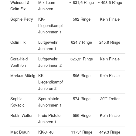
Weindorf &
Mix-Team
= 831,6 Ringe
= 498,6 Ringe
Colin Fix
Junioren
Sophie Petry
KK-
592 Ringe
Kein Finale
Liegendkampf
Juniorinnen 1
Colin Fix
Luftgewehr
624,7 Ringe
245,8 Ringe
Junioren 1
Cora-Heidi
Luftgewehr
625,3* Ringe
Kein Finale
Vonthron
Juniorinnen 2
Markus Münig
KK-
596 Ringe
Kein Finale
Liegendkampf
Junioren 2
Sophia
Sportpistole
574 Ringe
30** Treffer
Kovacic
Juniorinnen 1
Robin Walter
Freie Pistole
556 Ringe
Kein Finale
Junioren 1
Max Braun
KK-3×40
1173* Ringe
449,3 Ringe