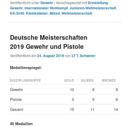
Veröffentlicht unter
Gewehr
|
Verschlagwortet mit
Dreistellung
,
Gewehr
,
Internationaler Wettkampf
,
Junioren-Weltmeisterschaft
,
KK-3x40
,
Kleinkalieber
,
Mixed
,
Weltmeisterschaft
Deutsche Meisterschaften
2019 Gewehr und Pistole
Veröffentlicht am
24. August 2019
von
LT T. Schweter
Medaillenspiegel:
DISZIPLINGRUPPE
GOLD
SILBER
BRONZE
Gewehr
10
6
8
Pistole
5
5
6
Gesamt
15
11
14
40 Medaillen