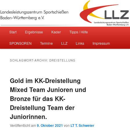
Sportschießen in Baden-Württemberg
Landesleistungszentrum
Hauptmenü
Start
Ergebnisse
Kader
Tipps / Hilfe
Zum primären Inhalt springen
Zum sekundären Inhalt springen
Sportschießen Baden-Württemberg
SPONSOREN
Termine
LLZ
Links
Impressum
e.V.
SCHLAGWORT-ARCHIV:
DREISTELLUNG
Gold im KK-Dreistellung
Mixed Team Junioren und
Bronze für das KK-
Dreistellung Team der
Juniorinnen.
Veröffentlicht am
9. Oktober 2021
von
LT T. Schweter