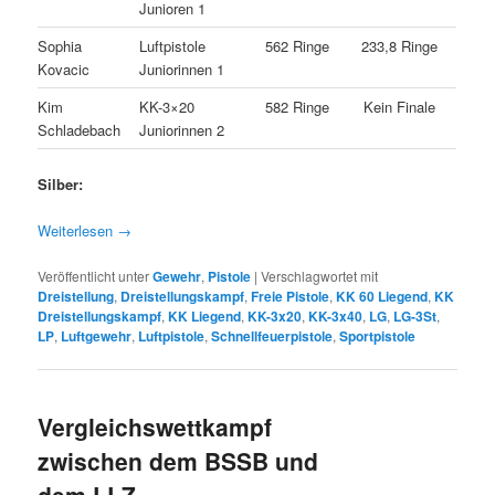
Junioren 1
Sophia
Luftpistole
562 Ringe
233,8 Ringe
Kovacic
Juniorinnen 1
Kim
KK-3×20
582 Ringe
Kein Finale
Schladebach
Juniorinnen 2
Silber:
Weiterlesen
→
Veröffentlicht unter
Gewehr
,
Pistole
|
Verschlagwortet mit
Dreistellung
,
Dreistellungskampf
,
Freie Pistole
,
KK 60 Liegend
,
KK
Dreistellungskampf
,
KK Liegend
,
KK-3x20
,
KK-3x40
,
LG
,
LG-3St
,
LP
,
Luftgewehr
,
Luftpistole
,
Schnellfeuerpistole
,
Sportpistole
Vergleichswettkampf
zwischen dem BSSB und
dem LLZ