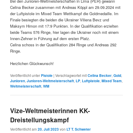
Bei den Junioren-Weltmeisterschaften in Lima (PER) gewann
Celina Becker zusammen mit Andreas Köppl am 29.09.2024 mit
der Luftpistole im Mixed Team Wettkampf die Goldmedaille. Im
Finale besiegten die beiden die Ukrainer Viliena Bevz und
Maksym Himon mit 17:9 Punkten. In der Qualifikation erzielten
beide Teams 576 Ringe, hier lagen die Ukrainer noch mit einem
Innen-Zehner in Führung auf dem ersten Platz.
Celina schoss in der Qualifikation 284 Ringe und Andreas 292
Ringe.
Herzlichen Glückwunsch!
Veröffentlicht unter
Pistole
|
Verschlagwortet mit
Celina Becker
,
Gold
,
Junioren
,
Junioren-Weltmeisterschaft
,
LP
,
Luftpistole
,
Mixed Team
,
Weltmeisterschaft
,
WM
Vize-Weltmeisterinnen KK-
Dreistellungskampf
Veröffentlicht am
20. Juli 2023
von
LT T. Schweter