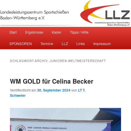
Sportschießen in Baden-Württemberg
Landesleistungszentrum
Hauptmenü
Start
Ergebnisse
Kader
Tipps / Hilfe
Zum primären Inhalt springen
Zum sekundären Inhalt springen
Sportschießen Baden-Württemberg
SPONSOREN
Termine
LLZ
Links
Impressum
e.V.
SCHLAGWORT-ARCHIV:
JUNIOREN-WELTMEISTERSCHAFT
WM GOLD für Celina Becker
Veröffentlicht am
30. September 2024
von
LT T.
Schweter