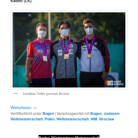
Kadett (LK)
.
Jonathan Vetter gewinnt Bronze
Weiterlesen
→
Veröffentlicht unter
Bogen
|
Verschlagwortet mit
Bogen
,
Junioren-
Weltmeisterschaft
,
Polen
,
Weltmeisterschaft
,
WM
,
Wroclaw
Baden-Württemberg Meisterschaft