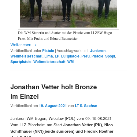
Die WM Starterin und Starter mit der Pistole vom LLZBW Hugo
Fries, Mia Fuchs und Eduard Baumeister
Weiterlesen
→
Veröffentlicht unter
Pistole
|
Verschlagwortet mit
Junioren-
Weltmeisterschaft
,
Lima
,
LP
,
Luftpistole
,
Peru
,
Pistole
,
Spopi
,
Sportpistole
,
Weltmeisterschaft
,
WM
Jonathan Vetter holt Bronze
im Einzel
Veröffentlicht am
19. August 2021
von
LT S. Sachse
Junioren WM Bogen, Wroclaw (POL) vom 09.-15.08.2021
Vom LLZ Pforzheim am Start
Jonathan Vetter (PK), Nico
Schiffhauer (NK1)(beide Junioren) und Fredrik Roether