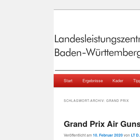
Sportschießen in Baden-Württ
Landesleistu
Baden-Württe
Hauptmenü
Start
Ergebnisse
Kader
Tipp
Zum primären Inhalt springen
Zum sekundären Inhalt springen
SCHLAGWORT-ARCHIV:
GRAND PRIX
Grand Prix Air Guns
Veröffentlicht am
10. Februar 2020
von
LT D