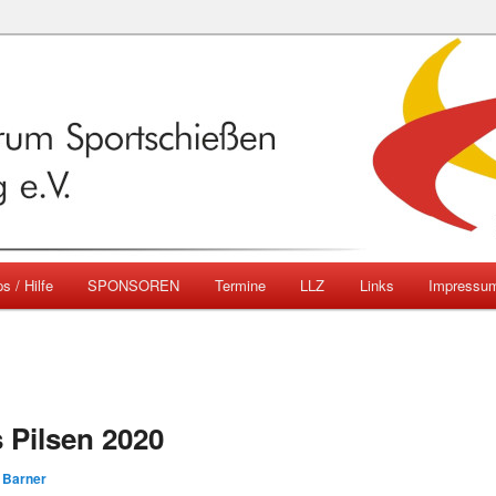
emberg
ngszentrum Sportschießen
mberg e.V.
s / Hilfe
SPONSOREN
Termine
LLZ
Links
Impressu
 Pilsen 2020
. Barner