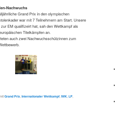
olen-Nachwuchs
alljähriliche Grand Prix in den olympischen
istolenkader war mit 7 Teilnehmern am Start. Unsere
 zur EM qualifizeirt hat, sah den Wettkampf als
 europäischen Titelkämpfen an.
arteten auch zwei Nachwuchsschützinnen zum
 Wettbewerb.
mit
Grand Prix
,
Internationaler Wettkampf
,
IWK
,
LP
,