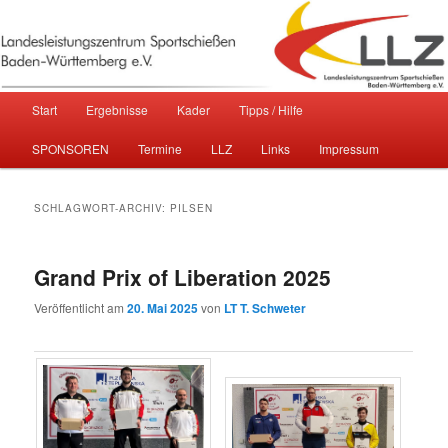
Sportschießen in Baden-Württemberg
Landesleistungszentrum
Hauptmenü
Start
Ergebnisse
Kader
Tipps / Hilfe
Zum primären Inhalt springen
Zum sekundären Inhalt springen
Sportschießen Baden-Württemberg
SPONSOREN
Termine
LLZ
Links
Impressum
e.V.
SCHLAGWORT-ARCHIV:
PILSEN
Grand Prix of Liberation 2025
Veröffentlicht am
20. Mai 2025
von
LT T. Schweter