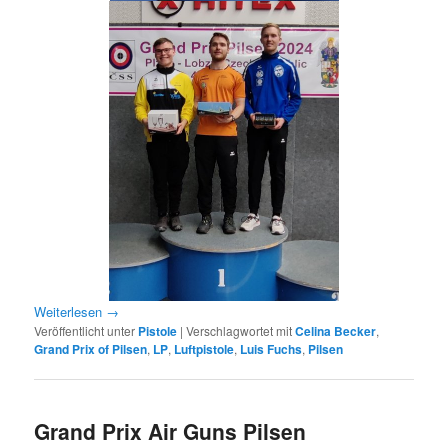
Weiterlesen
→
Veröffentlicht unter
Pistole
|
Verschlagwortet mit
Celina Becker
,
Grand Prix of Pilsen
,
LP
,
Luftpistole
,
Luis Fuchs
,
Pilsen
Grand Prix Air Guns Pilsen